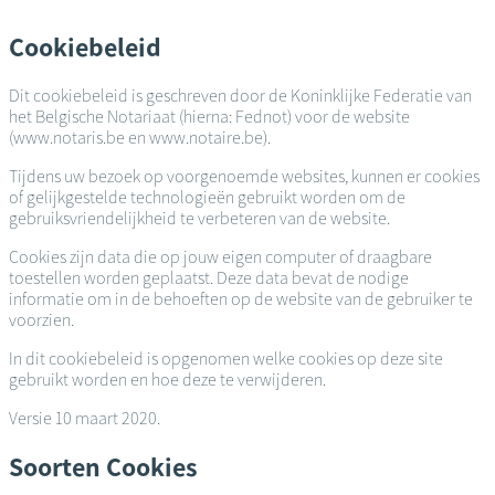
Overslaan
en
Cookiebeleid
naar
de
Dit cookiebeleid is geschreven door de Koninklijke Federatie van
inhoud
het Belgische Notariaat (hierna: Fednot) voor de website
gaan
(www.notaris.be en www.notaire.be).
Tijdens uw bezoek op voorgenoemde websites, kunnen er cookies
of gelijkgestelde technologieën gebruikt worden om de
gebruiksvriendelijkheid te verbeteren van de website.
Cookies zijn data die op jouw eigen computer of draagbare
toestellen worden geplaatst. Deze data bevat de nodige
informatie om in de behoeften op de website van de gebruiker te
voorzien.
In dit cookiebeleid is opgenomen welke cookies op deze site
gebruikt worden en hoe deze te verwijderen.
Versie 10 maart 2020.
Soorten Cookies